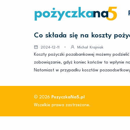
Co składa się na koszty poż
2024-12-11
Michał Krajniak
Koszty pożyczki pozabankowej możemy podzielić 
zobowiązanie, gdyż koniec końców to wpłynie na 
Natomiast w przypadku kosztów pozaodsetkowy
© 2026
PozyczkaNa5.pl
Wszelkie prawa zastrzeżone.