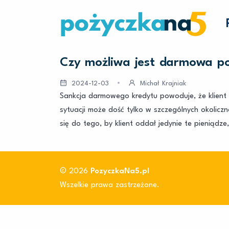
Czy możliwa jest darmowa p
2024-12-03
Michał Krajniak
Sankcja darmowego kredytu powoduje, że klient n
sytuacji może dość tylko w szczególnych okolic
się do tego, by klient oddał jedynie te pieniądz
© 2026
PozyczkaNa5.pl
Wszelkie prawa zastrzeżone.