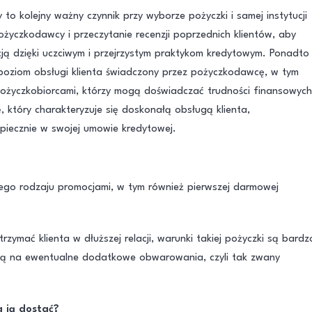
to kolejny ważny czynnik przy wyborze pożyczki i samej instytucji
yczkodawcy i przeczytanie recenzji poprzednich klientów, aby
acją dzięki uczciwym i przejrzystym praktykom kredytowym. Ponadto
oziom obsługi klienta świadczony przez pożyczkodawcę, w tym
 pożyczkobiorcami, którzy mogą doświadczać trudności finansowych
tóry charakteryzuje się doskonałą obsługą klienta,
piecznie w swojej umowie kredytowej.
nego rodzaju promocjami, w tym również pierwszej darmowej
zymać klienta w dłuższej relacji, warunki takiej pożyczki są bardz
lną na ewentualne dodatkowe obwarowania, czyli tak zwany
a ją dostać?