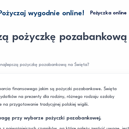
Pożyczaj wygodnie online!
Pożyczka online
szą pożyczkę pozabankową
 najlepszą pożyczkę pozabankową na Święta?
parcia finansowego jakim są pożyczki pozabankowe. Święta
datków na prezenty dla rodziny, różnego rodzaju ozdoby
a przygotowanie tradycyjnej polskiej wigilii.
uwagę przy wyborze pożyczki pozabankowej.
z najważniejszych czynników, na które należy zwrócić uwagę, jest