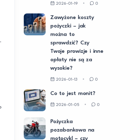
2026-01-19
0
Zawyżone koszty
pożyczki – jak
można to
.
sprawdzić? Czy
Twoje prowizje i inne
opłaty nie są za
wysokie?
2026-01-13
0
Co to jest monit?
2026-01-05
0
o
Pożyczka
pozabankowa na
motocykl – czy