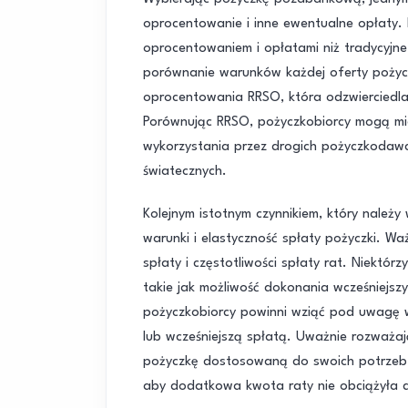
oprocentowanie i inne ewentualne opłaty
oprocentowaniem i opłatami niż tradycyjne
porównanie warunków każdej oferty pożycz
oprocentowania RRSO, która odzwierciedla 
Porównując RRSO, pożyczkobiorcy mogą mie
wykorzystania przez drogich pożyczkodaw
światecznych.
Kolejnym istotnym czynnikiem, który nale
warunki i elastyczność spłaty pożyczki. Wa
spłaty i częstotliwości spłaty rat. Niektó
takie jak możliwość dokonania wcześniejs
pożyczkobiorcy powinni wziąć pod uwagę w
lub wcześniejszą spłatą. Uważnie rozważaj
pożyczkę dostosowaną do swoich potrzeb i 
aby dodatkowa kwota raty nie obciążyła