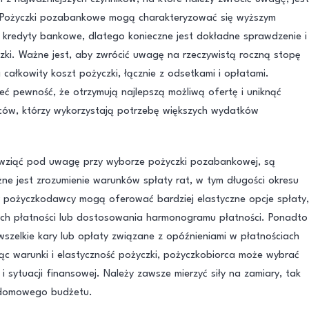
. Pożyczki pozabankowe mogą charakteryzować się wyższym
 kredyty bankowe, dlatego konieczne jest dokładne sprawdzenie i
ki. Ważne jest, aby zwrócić uwagę na rzeczywistą roczną stopę
całkowity koszt pożyczki, łącznie z odsetkami i opłatami.
ć pewność, że otrzymują najlepszą możliwą ofertę i uniknąć
ców, którzy wykorzystają potrzebę większych wydatków
ży wziąć pod uwagę przy wyborze pożyczki pozabankowej, są
żne jest zrozumienie warunków spłaty rat, w tym długości okresu
rzy pożyczkodawcy mogą oferować bardziej elastyczne opcje spłaty,
zych płatności lub dostosowania harmonogramu płatności. Ponadto
szelkie kary lub opłaty związane z opóźnieniami w płatnościach
ąc warunki i elastyczność pożyczki, pożyczkobiorca może wybrać
sytuacji finansowej. Należy zawsze mierzyć siły na zamiary, tak
 domowego budżetu.