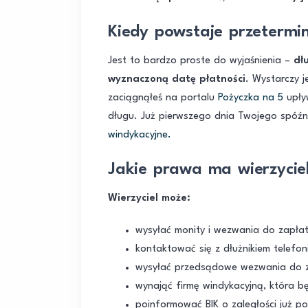
Kiedy powstaje przeterm
Jest to bardzo proste do wyjaśnienia –
dł
wyznaczoną datę płatności
. Wystarczy j
zaciągnąłeś na portalu
Pożyczka na 5
upły
długu. Już pierwszego dnia Twojego spóźn
windykacyjne.
Jakie prawa ma wierzycie
Wierzyciel może:
wysyłać monity i wezwania do zapłat
kontaktować się z dłużnikiem telefoni
wysyłać przedsądowe wezwania do z
wynająć firmę windykacyjną, która bę
poinformować BIK o zaległości już p