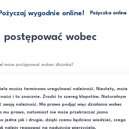
Pożyczaj wygodnie online!
Pożyczka online
że postępować wobec
ciel może postępować wobec dłużnika?
iela musisz terminowo uregulować należność. Niestety, może
tności i to znacznie. Zrodzi to szereg kłopotów. Naturalnym
ać swoją należność. Ma prawo podjąć więc działania wobec
ala mu prawo, natomiast nie może przekraczać jasno
 jedne jak i drugie, dzięki czemu będziesz wiedzieć, czego
ak należy reagować na nadużycia wierzyciela.