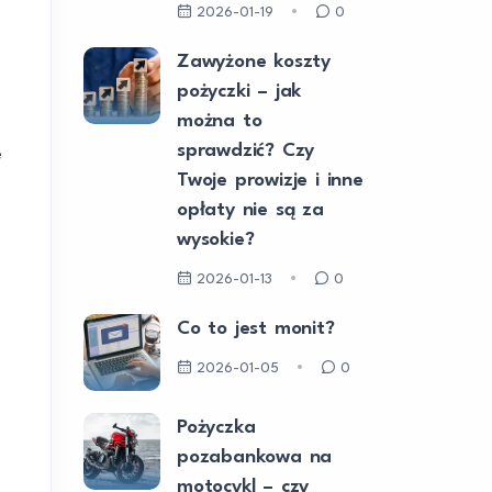
2026-01-19
0
Zawyżone koszty
pożyczki – jak
można to
sprawdzić? Czy
e
Twoje prowizje i inne
opłaty nie są za
wysokie?
2026-01-13
0
Co to jest monit?
2026-01-05
0
Pożyczka
pozabankowa na
motocykl – czy