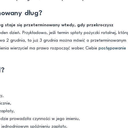
inowany dług?
ug staje się przeterminowany wtedy, gdy przekroczysz
eden dzień. Przykładowo, jeśli termin spłaty pożyczki ratalnej, któr
wa 2 grudnia, to już 3 grudnia można mówić o przeterminowanym
ienia wierzyciel ma prawo rozpocząć wobec Ciebie
postępowanie
l?
y,
cznie,
apłaty,
dzie prowadziła czynności w jego imieniu,
o jednodniowym spóźnieniu zapłaty,