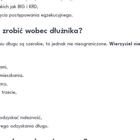
kich jak BIG i KRD,
ęcia postępowania egzekucyjnego.
 zrobić wobec dłużnika?
iu długu są szerokie, to jednak nie nieograniczone.
Wierzyciel ni
ami,
mieszkania,
acy,
trzecie,
dzyskać należność,
wego odzyskania długu.