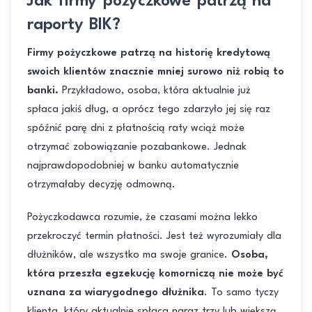
Jak firmy pożyczkowe patrzą na
raporty BIK?
Firmy pożyczkowe patrzą na historię kredytową
swoich klientów znacznie mniej surowo niż robią to
banki.
Przykładowo, osoba, która aktualnie już
spłaca jakiś dług, a oprócz tego zdarzyło jej się raz
spóźnić parę dni z płatnością raty wciąż może
otrzymać zobowiązanie pozabankowe. Jednak
najprawdopodobniej w banku automatycznie
otrzymałaby decyzję odmowną.
Pożyczkodawca rozumie, że czasami można lekko
przekroczyć termin płatności. Jest też wyrozumiały dla
dłużników, ale wszystko ma swoje granice.
Osoba,
która przeszła egzekucję komorniczą nie może być
uznana za wiarygodnego dłużnika
. To samo tyczy
klienta, który aktualnie spłaca naraz trzy lub większą