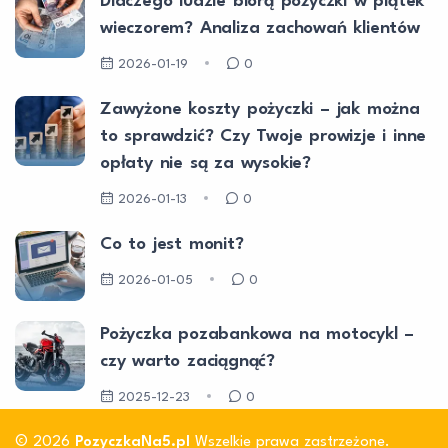
Dlaczego ludzie biorą pożyczki w piątek
wieczorem? Analiza zachowań klientów
2026-01-19
0
Zawyżone koszty pożyczki – jak można
to sprawdzić? Czy Twoje prowizje i inne
opłaty nie są za wysokie?
2026-01-13
0
Co to jest monit?
2026-01-05
0
Pożyczka pozabankowa na motocykl –
czy warto zaciągnąć?
2025-12-23
0
© 2026
PozyczkaNa5.pl
Wszelkie prawa zastrzeżone.